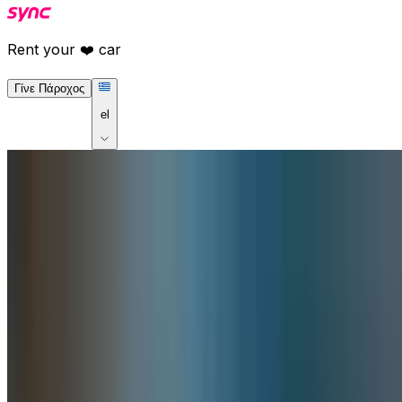
Rent your ❤️ car
Γίνε Πάροχος
el