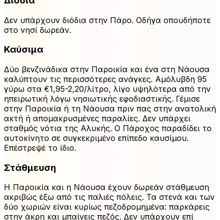
Διόδια
Δεν υπάρχουν διόδια στην Πάρο. Οδήγα οπουδήποτε
στο νησί δωρεάν.
Καύσιμα
Δύο βενζινάδικα στην Παροικία και ένα στη Νάουσα
καλύπτουν τις περισσότερες ανάγκες. Αμόλυβδη 95
γύρω στα €1,95-2,20/λίτρο, λίγο υψηλότερα από την
ηπειρωτική λόγω νησιωτικής εφοδιαστικής. Γέμισε
στην Παροικία ή τη Νάουσα πριν πας στην ανατολική
ακτή ή απομακρυσμένες παραλίες. Δεν υπάρχει
σταθμός νότια της Αλυκής. Ο Πάροχος παραδίδει το
αυτοκίνητο σε συγκεκριμένο επίπεδο καυσίμου.
Επέστρεψέ το ίδιο.
Στάθμευση
Η Παροικία και η Νάουσα έχουν δωρεάν στάθμευση
ακριβώς έξω από τις παλιές πόλεις. Τα στενά και των
δύο χωριών είναι κυρίως πεζοδρομημένα: παρκάρεις
στην άκρη και μπαίνεις πεζός. Δεν υπάρχουν επί