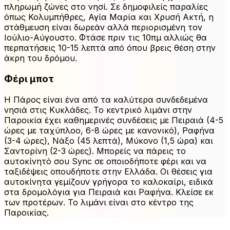
πληρωμή ζώνες στο νησί. Σε δημοφιλείς παραλίες
όπως Κολυμπήθρες, Αγία Μαρία και Χρυσή Ακτή, η
στάθμευση είναι δωρεάν αλλά περιορισμένη τον
Ιούλιο-Αύγουστο. Φτάσε πριν τις 10πμ αλλιώς θα
περπατήσεις 10-15 λεπτά από όπου βρεις θέση στην
άκρη του δρόμου.
Φέρι μποτ
Η Πάρος είναι ένα από τα καλύτερα συνδεδεμένα
νησιά στις Κυκλάδες. Το κεντρικό λιμάνι στην
Παροικία έχει καθημερινές συνδέσεις με Πειραιά (4-5
ώρες με ταχύπλοο, 6-8 ώρες με κανονικό), Ραφήνα
(3-4 ώρες), Νάξο (45 λεπτά), Μύκονο (1,5 ώρα) και
Σαντορίνη (2-3 ώρες). Μπορείς να πάρεις το
αυτοκίνητό σου Sync σε οποιοδήποτε φέρι και να
ταξιδέψεις οπουδήποτε στην Ελλάδα. Οι θέσεις για
αυτοκίνητα γεμίζουν γρήγορα το καλοκαίρι, ειδικά
στα δρομολόγια για Πειραιά και Ραφήνα. Κλείσε εκ
των προτέρων. Το λιμάνι είναι στο κέντρο της
Παροικίας.