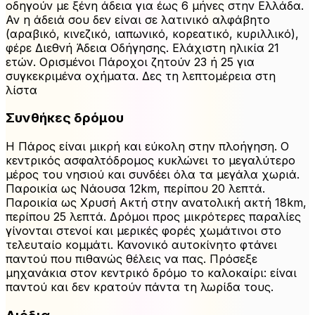
οδηγούν με ξένη άδεια για έως 6 μήνες στην Ελλάδα.
Αν η άδειά σου δεν είναι σε λατινικό αλφάβητο
(αραβικό, κινεζικό, ιαπωνικό, κορεατικό, κυριλλικό),
φέρε Διεθνή Άδεια Οδήγησης. Ελάχιστη ηλικία 21
ετών. Ορισμένοι Πάροχοι ζητούν 23 ή 25 για
συγκεκριμένα οχήματα. Δες τη λεπτομέρεια στη
λίστα
Συνθήκες δρόμου
Η Πάρος είναι μικρή και εύκολη στην πλοήγηση. Ο
κεντρικός ασφαλτόδρομος κυκλώνει το μεγαλύτερο
μέρος του νησιού και συνδέει όλα τα μεγάλα χωριά.
Παροικία ως Νάουσα 12km, περίπου 20 λεπτά.
Παροικία ως Χρυσή Ακτή στην ανατολική ακτή 18km,
περίπου 25 λεπτά. Δρόμοι προς μικρότερες παραλίες
γίνονται στενοί και μερικές φορές χωμάτινοι στο
τελευταίο κομμάτι. Κανονικό αυτοκίνητο φτάνει
παντού που πιθανώς θέλεις να πας. Πρόσεξε
μηχανάκια στον κεντρικό δρόμο το καλοκαίρι: είναι
παντού και δεν κρατούν πάντα τη λωρίδα τους.