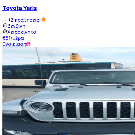
Toyota Yaris
—
(2 κρατήσεις)
Βενζίνη
Χειροκίνητο
€51/μέρα
Ενοικίαση