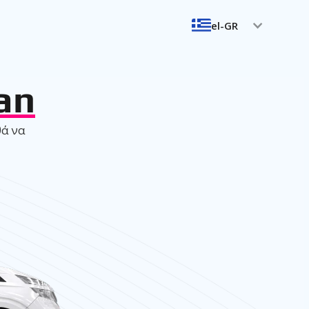
el-GR
an
θά να