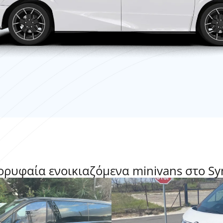
ορυφαία ενοικιαζόμενα minivans στο Sy