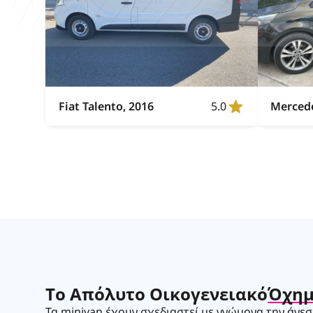
Fiat Talento, 2016
5.0
Mercede
Το Απόλυτο Οικογενειακό
Όχη
Τα minivan έχουν σχεδιαστεί με γνώμονα την άνεσ