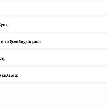
ync;
ή το ξενοδοχείο μου;
ση;
 έκλεισα;