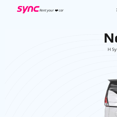
Rent your ❤️ car
Ν
Η Sy