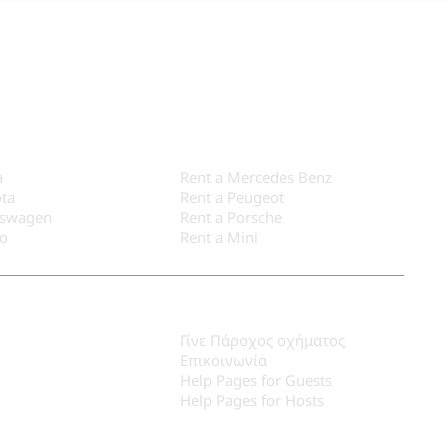
a
Rent a Mercedes Benz
ota
Rent a Peugeot
kswagen
Rent a Porsche
vo
Rent a Mini
Για Παρόχους
Γίνε Πάροχος οχήματος
Επικοινωνία
Help Pages for Guests
Help Pages for Hosts