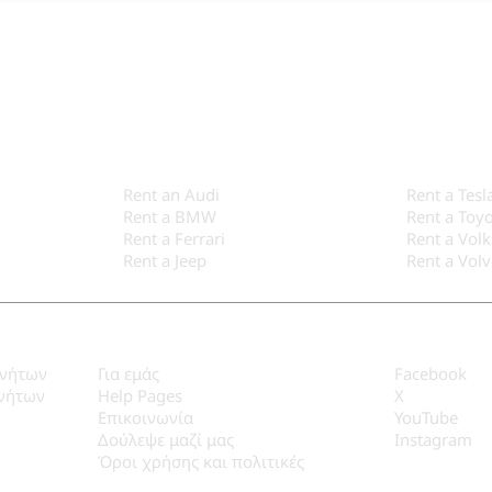
Κατασκευαστές
Rent an Audi
Rent a Tesl
Rent a BMW
Rent a Toy
Rent a Ferrari
Rent a Vol
Rent a Jeep
Rent a Vol
SYNC
Social
ινήτων
Για εμάς
Facebook
ινήτων
Help Pages
X
Επικοινωνία
YouTube
Δούλεψε μαζί μας
Instagram
Όροι χρήσης και πολιτικές