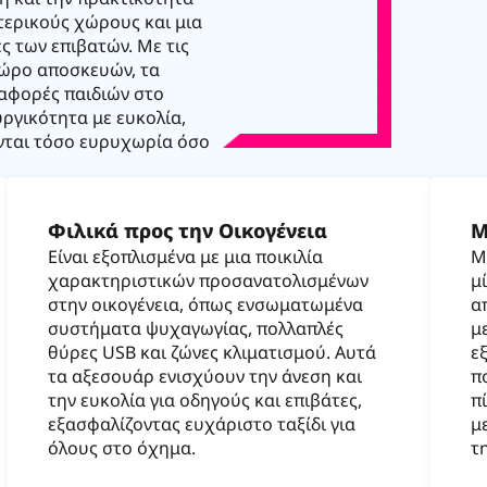
ερικούς χώρους και μια
ς των επιβατών. Με τις
χώρο αποσκευών, τα
εταφορές παιδιών στο
ργικότητα με ευκολία,
ονται τόσο ευρυχωρία όσο
Φιλικά προς την Οικογένεια
Μ
Είναι εξοπλισμένα με μια ποικιλία
Μ
χαρακτηριστικών προσανατολισμένων
μ
στην οικογένεια, όπως ενσωματωμένα
α
συστήματα ψυχαγωγίας, πολλαπλές
μ
θύρες USB και ζώνες κλιματισμού. Αυτά
ε
τα αξεσουάρ ενισχύουν την άνεση και
π
την ευκολία για οδηγούς και επιβάτες,
π
εξασφαλίζοντας ευχάριστο ταξίδι για
μ
όλους στο όχημα.
τ