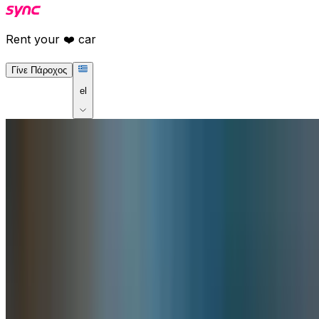
Rent your ❤️ car
Γίνε Πάροχος
el