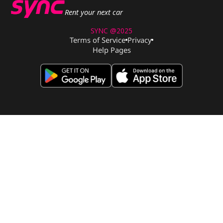
Rent your next car
SYNC @2025
Terms of Service
Privacy
Help Pages