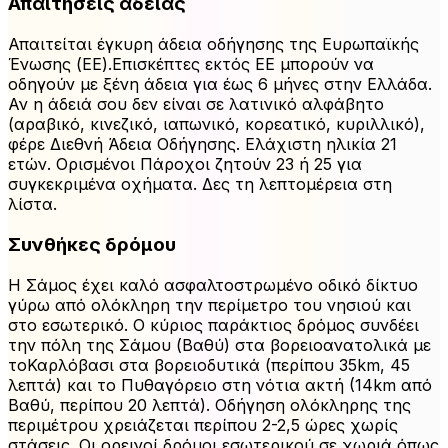
Απαιτήσεις άδειας
Απαιτείται έγκυρη άδεια οδήγησης της Ευρωπαϊκής
Ένωσης (ΕΕ).Επισκέπτες εκτός ΕΕ μπορούν να
οδηγούν με ξένη άδεια για έως 6 μήνες στην Ελλάδα.
Αν η άδειά σου δεν είναι σε λατινικό αλφάβητο
(αραβικό, κινεζικό, ιαπωνικό, κορεατικό, κυριλλικό),
φέρε Διεθνή Άδεια Οδήγησης. Ελάχιστη ηλικία 21
ετών. Ορισμένοι Πάροχοι ζητούν 23 ή 25 για
συγκεκριμένα οχήματα. Δες τη λεπτομέρεια στη
λίστα.
Συνθήκες δρόμου
Η Σάμος έχει καλό ασφαλτοστρωμένο οδικό δίκτυο
γύρω από ολόκληρη την περίμετρο του νησιού και
στο εσωτερικό. Ο κύριος παράκτιος δρόμος συνδέει
την πόλη της Σάμου (Βαθύ) στα βορειοανατολικά με
τοΚαρλόβασι στα βορειοδυτικά (περίπου 35km, 45
λεπτά) και το Πυθαγόρειο στη νότια ακτή (14km από
Βαθύ, περίπου 20 λεπτά). Οδήγηση ολόκληρης της
περιμέτρου χρειάζεται περίπου 2-2,5 ώρες χωρίς
στάσεις. Οι ορεινοί δρόμοι εσωτερικού σε χωριά όπως