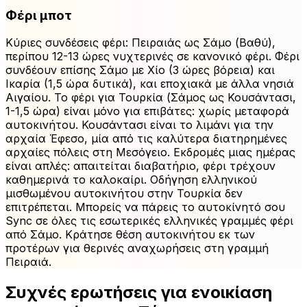
Φέρι μποτ
Κύριες συνδέσεις φέρι: Πειραιάς ως Σάμο (Βαθύ),
περίπου 12-13 ώρες νυχτερινές σε κανονικό φέρι. Φέρι
συνδέουν επίσης Σάμο με Χίο (3 ώρες βόρεια) και
Ικαρία (1,5 ώρα δυτικά), και εποχιακά με άλλα νησιά
Αιγαίου. Το φέρι για Τουρκία (Σάμος ως Κουσάντασι,
1-1,5 ώρα) είναι μόνο για επιβάτες: χωρίς μεταφορά
αυτοκινήτου. Κουσάντασι είναι το λιμάνι για την
αρχαία Έφεσο, μία από τις καλύτερα διατηρημένες
αρχαίες πόλεις στη Μεσόγειο. Εκδρομές μιας ημέρας
είναι απλές: απαιτείται διαβατήριο, φέρι τρέχουν
καθημερινά το καλοκαίρι. Οδήγηση ελληνικού
μισθωμένου αυτοκινήτου στην Τουρκία δεν
επιτρέπεται. Μπορείς να πάρεις το αυτοκίνητό σου
Sync σε όλες τις εσωτερικές ελληνικές γραμμές φέρι
από Σάμο. Κράτησε θέση αυτοκινήτου εκ των
προτέρων για θερινές αναχωρήσεις στη γραμμή
Πειραιά.
Συχνές ερωτήσεις για ενοικίαση