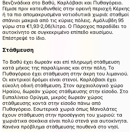
Βενζινάδικα στο Βαθύ, Καρλόβασι και Πυθαγόρειο.
Γέμισε πριν κατευθυνθείς στην ορεινή περιοχή Κέρκης
ή τα πιο απομακρυσμένα νοτιοδυτικά χωριά: σταθμοί
σπάνιοι μακριά από τις κύριες πόλεις. Αμόλυβδη 95
γύρω στα €1,93-2,06/λίτρο. Ο Πάροχος παραδίδει το
αυτοκίνητο σε συγκεκριμένο επίπεδο καυσίμου.
Επέστρεψέ το ίδιο.
Στάθμευση
Το Βαθύ έχει δωρεάν και επί πληρωμή στάθμευση
κατά μήκος της παραλίμνιας και στην πόλη. Το
Πυθαγόρειο έχει στάθμευση στην άκρη του λιμανιού.
Οι κεντρικοί δρόμοι είναι στενοί. Καρλόβασι έχει
εύκολη οδική στάθμευση. Στον αρχαιολογικό χώρο
Ηραίου, δωρεάν χώρος στάθμευσης στην είσοδο. Στο
Ευπαλίνειο Ορύγμα, μικρός δωρεάν χώρος
στάθμευσης κοντά στην είσοδο πάνω από
Πυθαγόρειο. Εσωτερικά χωριά όπως Μανολάτες
έχουν στάθμευση στην προσέγγιση του χωριού: τα
χωριάτικα σοκάκια είναι πολύ στενά για αυτοκίνητα.
Κανένα πρόβλημα στάθμευσης πουθενά στο νησί.