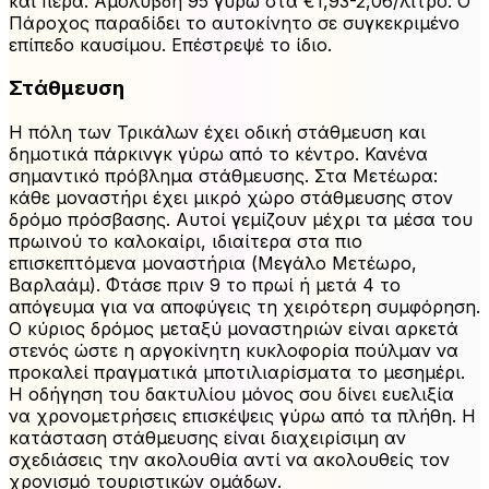
και πέρα. Αμόλυβδη 95 γύρω στα €1,93-2,06/λίτρο. Ο
Πάροχος παραδίδει το αυτοκίνητο σε συγκεκριμένο
επίπεδο καυσίμου. Επέστρεψέ το ίδιο.
Στάθμευση
Η πόλη των Τρικάλων έχει οδική στάθμευση και
δημοτικά πάρκινγκ γύρω από το κέντρο. Κανένα
σημαντικό πρόβλημα στάθμευσης. Στα Μετέωρα:
κάθε μοναστήρι έχει μικρό χώρο στάθμευσης στον
δρόμο πρόσβασης. Αυτοί γεμίζουν μέχρι τα μέσα του
πρωινού το καλοκαίρι, ιδιαίτερα στα πιο
επισκεπτόμενα μοναστήρια (Μεγάλο Μετέωρο,
Βαρλαάμ). Φτάσε πριν 9 το πρωί ή μετά 4 το
απόγευμα για να αποφύγεις τη χειρότερη συμφόρηση.
Ο κύριος δρόμος μεταξύ μοναστηριών είναι αρκετά
στενός ώστε η αργοκίνητη κυκλοφορία πούλμαν να
προκαλεί πραγματικά μποτιλιαρίσματα το μεσημέρι.
Η οδήγηση του δακτυλίου μόνος σου δίνει ευελιξία
να χρονομετρήσεις επισκέψεις γύρω από τα πλήθη. Η
κατάσταση στάθμευσης είναι διαχειρίσιμη αν
σχεδιάσεις την ακολουθία αντί να ακολουθείς τον
χρονισμό τουριστικών ομάδων.