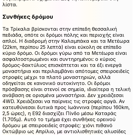
λίστα.
Συνθήκες δρόμου
Τα Τρίκαλα βρίσκονται στην επίπεδη θεσσαλική
πεδιάδα, οπότε οι δρόμοι πόλης και περιοχής είναι
απλοί. Η διαδρομή στην Καλαμπάκα και τα Μετέωρα
(22km, περίπου 25 λεπτά) είναι εύκολη σε επίπεδο
κύριο δρόμο. Οι δρόμοι γύρω από τα Μετέωρα είναι
ασφαλτοστρωμένοι και συντηρημένοι: ο κύριος
δρόμος-δακτύλιος επισκέπτεται και τα έξι ενεργά
μοναστήρια και περιλαμβάνει απότομες σπειροειδείς
στροφές μέχρι τα πλατό μοναστηριών, αλλά
οδηγείται σε κανονικό αυτοκίνητο. Οι δρόμοι
πρόσβασης είναι στενοί σε σημεία, ιδιαίτερα η τελική
ανάβαση σε ορισμένα μοναστήρια. Δεν χρειάζεσαι
4WD. Χρειάζεσαι να παίρνεις τις στροφές αργά. Αν
κατευθύνεσαι δυτικά προς Ιωάννινα (περίπου 160km,
2,5 ώρες), η Ε92 διασχίζει Πίνδο μέσω Καταράς
(1.705μ). Αυτό το τμήμα έχει συνθήκες ορεινού
δρόμου με σπειροειδείς στροφές: χιόνι πιθανό
Οκτώβριο ως Απρίλιο, με αντιολισθητικές αλυσίδες