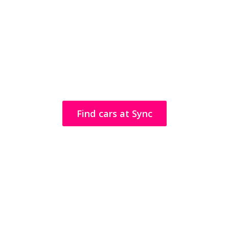
Η Sync υπάρχει επειδή οι
άνθρωποι θέλουν να
έχουν την επιλογή και τον
έλεγχο
Find cars at Sync