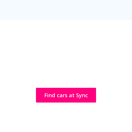
Η Sync υπάρχει επειδή οι
άνθρωποι θέλουν να
έχουν την επιλογή και τον
έλεγχο
Find cars at Sync