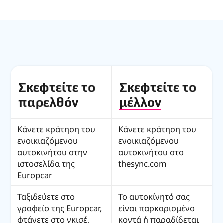
Σκεφτείτε το
Σκεφτείτε το
παρελθόν
μέλλον
Κάνετε κράτηση του
Κάνετε κράτηση του
ενοικιαζόμενου
ενοικιαζόμενου
αυτοκινήτου στην
αυτοκινήτου στο
ιστοσελίδα της
thesync.com
Europcar
Ταξιδεύετε στο
Το αυτοκίνητό σας
γραφείο της Europcar,
είναι παρκαρισμένο
φτάνετε στο γκισέ,
κοντά ή παραδίδεται