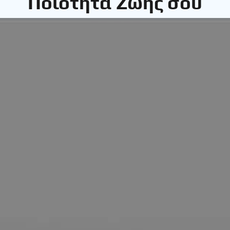
Ποιότητα Ζωής σου
€6.800
Μέσο ετήσιο έσοδο από ένα όχημα
€20,400
Μέσο ετήσιο έσοδο από τρία
οχήματα
€68.000
Μέσο ετήσιο έσοδο από δέκα
οχήματα