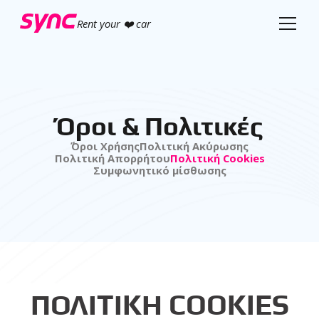
Rent your ❤️ car
Όροι & Πολιτικές
΄Όροι Χρ΄ήσης
Πολιτικ΄ή Ακ΄ύρωσης
Πολιτικ΄ή Απορρ΄ήτου
Πολιτική Cookies
Συμφωνητικό μίσθωσης
ΠΟΛΙΤΙΚΗ COOKIES